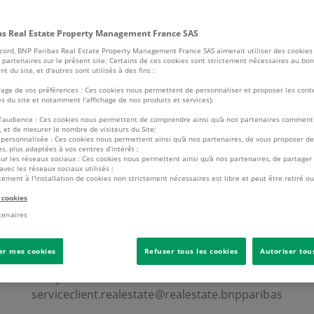
s Real Estate Property Management France SAS
cord, BNP Paribas Real Estate Property Management France SAS aimerait utiliser des cookies 
 partenaires sur le présent site. Certains de ces cookies sont strictement nécessaires au bon
 du site, et d'autres sont utilisés à des fins :
age de vos préférences : Ces cookies nous permettent de personnaliser et proposer les cont
és du site et notamment l’affichage de nos produits et services);
d’audience : Ces cookies nous permettent de comprendre ainsi qu'à nos partenaires comment 
e, et de mesurer le nombre de visiteurs du Site;
é personnalisée : Ces cookies nous permettent ainsi qu'à nos partenaires, de vous proposer de
s, plus adaptées à vos centres d’intérêt ;
sur les réseaux sociaux : Ces cookies nous permettent ainsi qu'à nos partenaires, de partager
avec les réseaux sociaux utilisés ;
ement à l'installation de cookies non strictement nécessaires est libre et peut être retiré o
 cookies
INFORMATION IMPORTANTE
tenaires
aissance de cas d’utilisations frauduleuses de documents
er mes cookies
Refuser tous les cookies
Autoriser tou
à nos activités, nos collaborateurs ou notre entreprise. En
 n’hésitez pas à contacter notre Centre de Relation Client à
serviceclient.realestate@realestate.bnpparibas