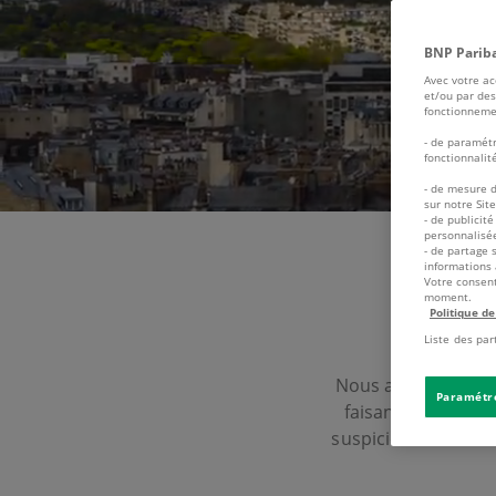
BNP Pariba
Avec votre ac
et/ou par des
fonctionnement
- de paramétr
fonctionnalit
- de mesure 
sur notre Sit
- de publicit
personnalisée
- de partage 
informations 
Votre consent
moment.
Politique de
Liste des par
Nous avons eu conn
Paramétr
faisant référence 
suspicion de fraude,