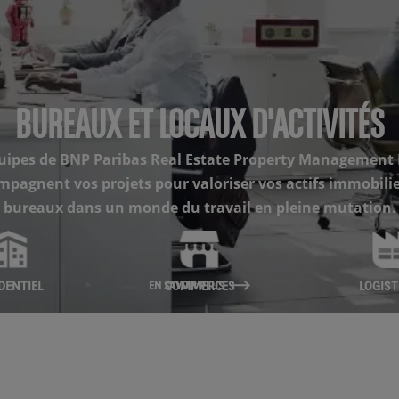
BUREAUX ET LOCAUX D'ACTIVITÉS
uipes de BNP Paribas Real Estate Property Management
mpagnent vos projets pour valoriser vos actifs immobilie
bureaux dans un monde du travail en pleine mutation.
DENTIEL
COMMERCES
LOGIST
EN SAVOIR PLUS