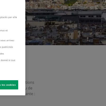
placés par elle
enus et
vous arrivez
s publicités
 des
u donné à tout
 et/ou informations
s les cookies
 cas de doute ou de
 l’adresse suivante :