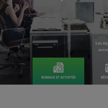
Les éq
acco
BUREAUX ET ACTIVITÉS
RÉSI